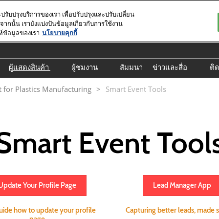
ะปรับปรุงบริการของเรา เพื่อปรับปรุงและปรับเปลี่ยน
นั้น เรายังแบ่งปันข้อมูลเกี่ยวกับการใช้งาน
ยน 2570
ห์ข้อมูลของเรา
นโยบายคุกกี้
า
ผู้แสดงสินค้า
ผู้ชมงาน
สัมมนา
ข่าวและสื่อ
ติ
t
คู่มือสำหรับผู้แสดงสินค้า
ค้นหาผู้แสดงสินค้า
Email Subscripti
t for Plastics Manufacturing
Smart Event Tools
จัดงาน
Smart Event Tools
ค้นหาสินค้า
ข่าวประชาสัมพัน
Lead Manager App
ลงทะเบียนเข้าชมงานล่วงหน้า
Smart Event Tool
Exhibitor Hub
จองห้องพักโรงแรมทางการ
Business Matching
โรงแรมทางการ
เดินทางไปไบเทค
Update Your Profile Page
Lead Manager App
เกี่ยวกับประเทศไทย
ข้อมูลวีซ่า
uide how to update your profile
Capturing better leads, made 