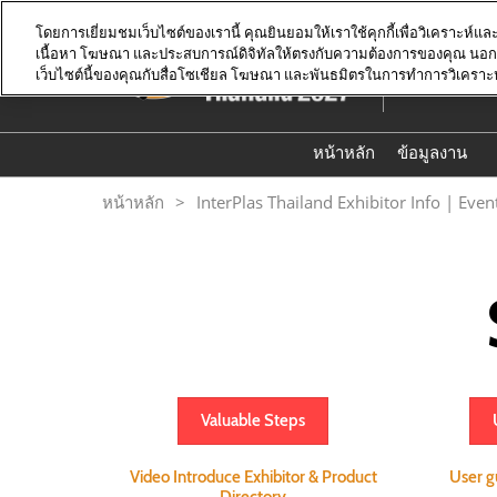
Skip
โดยการเยี่ยมชมเว็บไซต์ของเรานี้ คุณยินยอมให้เราใช้คุกกี้เพื่อวิเคราะห์แล
to
เนื้อหา โฆษณา และประสบการณ์ดิจิทัลให้ตรงกับความต้องการของคุณ นอกจาก
16-19 มิถุนา
content
เว็บไซต์นี้ของคุณกับสื่อโซเชียล โฆษณา และพันธมิตรในการทำการวิเคราะ
ไบเทค บางน
หน้าหลัก
ข้อมูลงาน
Fact Shee
หน้าหลัก
InterPlas Thailand Exhibitor Info | Even
ข้อมูลผู้
Valuable Steps
Video Introduce Exhibitor & Product
User g